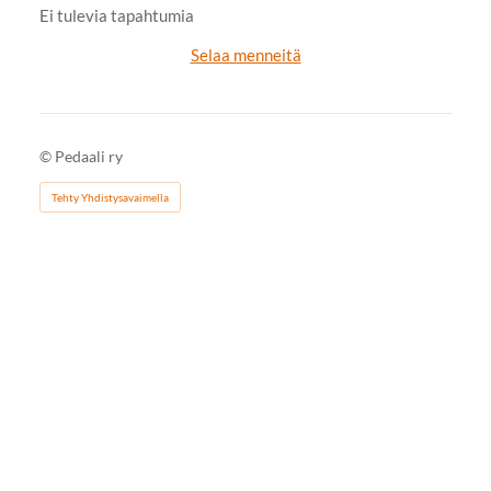
Ei tulevia tapahtumia
Selaa menneitä
©
Pedaali ry
Tehty Yhdistysavaimella