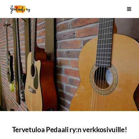
Siirry
Pedaali ry
Vali
sivun
sisältöön
Tervetuloa Pedaali ry:n verkkosivuille!