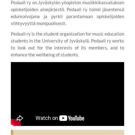
Pedaali ry on Jyväskylän yliopiston musiikkikasvatuksen
opiskelijoiden ainejärjestö. Pedaali ry toimii jäsentensä
edunvalvojana ja pyrkii parantamaan opiskelijoiden
viihtyvyyttä monipuolisesti.
Pedaali ry is the student organization for music education
students in the University of Jyväskylä. Pedaali ry works
to look out for the interests of its members, and to
enhance the wellbeing of students.
YouTube-videon näyttäminen ei onnistunut.
Tarkista selaimen yksityisyysasetukset.